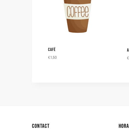
CAFÉ
A
€
1,50
CONTACT
HORA