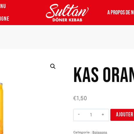
ENU
A PROPOS DE 
IGNE
KAS ORA
€
1,50
quantité
AJOUTER
de
Kas
Catégorie :
Boissons