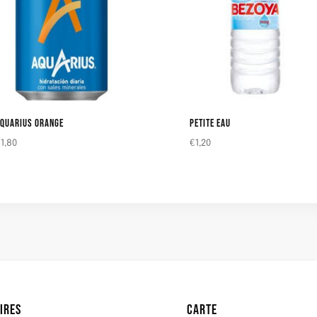
QUARIUS ORANGE
PETITE EAU
€
1,80
€
1,20
IRES
CARTE