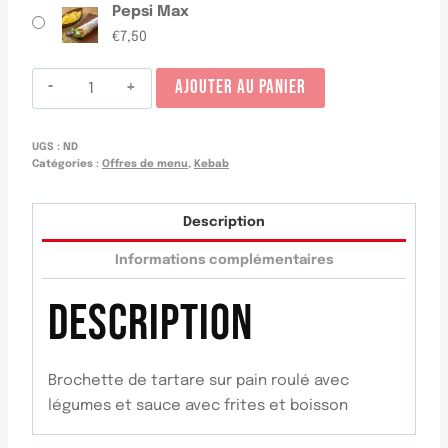
Pepsi Max
€
7,50
quantité
AJOUTER AU PANIER
de
Menú
UGS :
ND
rollo
Catégories :
Offres de menu
,
Kebab
kebab
tarnera
Description
Informations complémentaires
DESCRIPTION
Brochette de tartare sur pain roulé avec
légumes et sauce avec frites et boisson