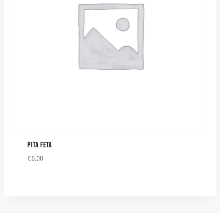
PITA FETA
€
5,00