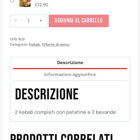
€
12,90
Menú
AGGIUNGI AL CARRELLO
para
dos
COD:
N/D
quantità
Categorie:
Kebab
,
Offerte di menu
Descrizione
Informazioni aggiuntive
DESCRIZIONE
2 kebab completi con patatine e 2 bevande