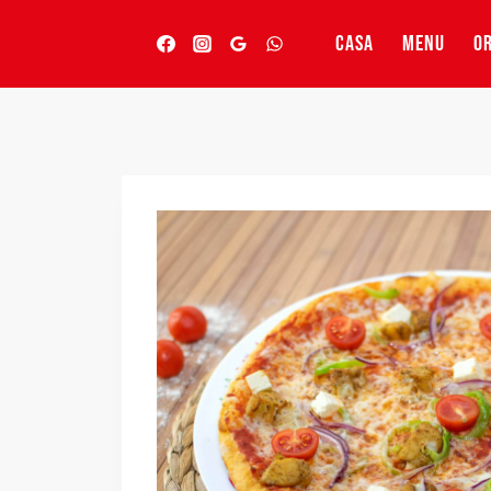
Vai
al
CASA
MENU
OR
contenuto