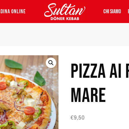
DINA ONLINE
CHI SIAMO
PIZZA AI 
MARE
€
9,50