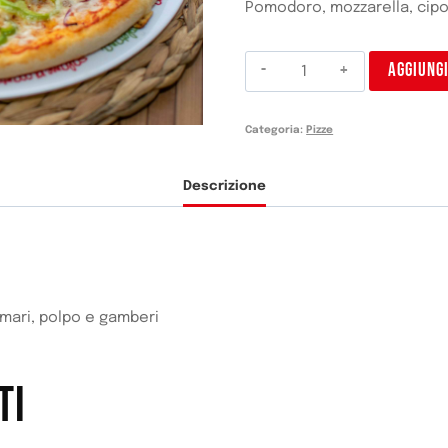
Pomodoro, mozzarella, cipol
Pizza
AGGIUNG
Frutos
del
Categoria:
Pizze
Mar
quantità
Descrizione
amari, polpo e gamberi
TI