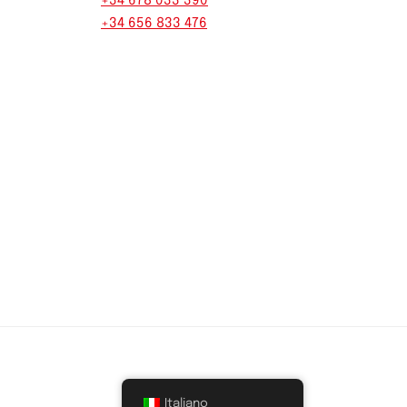
+34 678 033 390
+34 656 833 476
Italiano