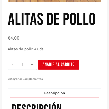
ALITAS DE POLLO
€
4,00
Alitas de pollo 4 uds.
Alitas
AÑADIR AL CARRITO
de
pollo
Categoría:
Complementos
cantidad
Descripción