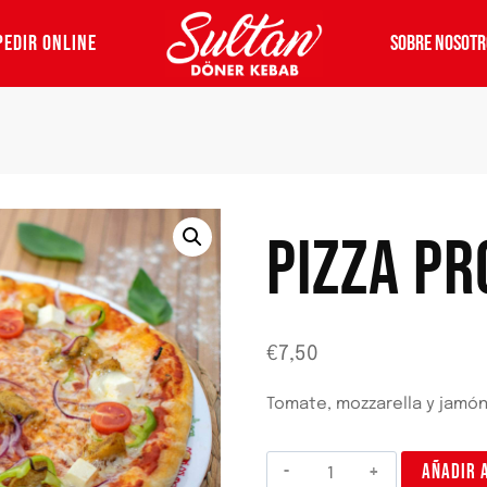
PEDIR ONLINE
SOBRE NOSOTR
PIZZA PR
€
7,50
Tomate, mozzarella y jamó
Pizza
AÑADIR 