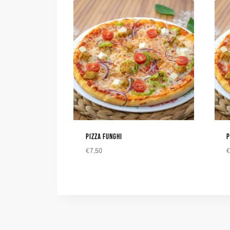
PIZZA FUNGHI
P
€
7,50