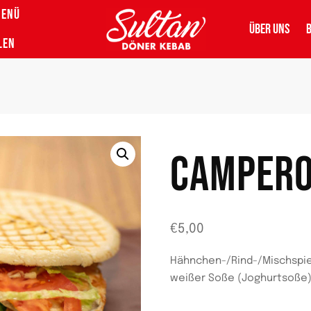
MENÜ
ÜBER UNS
LEN
CAMPERO
€
5,00
Hähnchen-/Rind-/Mischspie
weißer Soße (Joghurtsoße