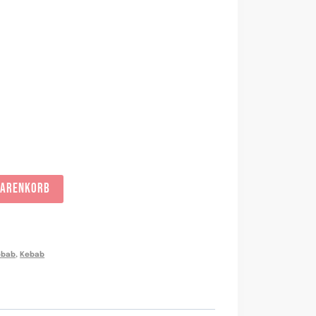
WARENKORB
ebab
,
Kebab