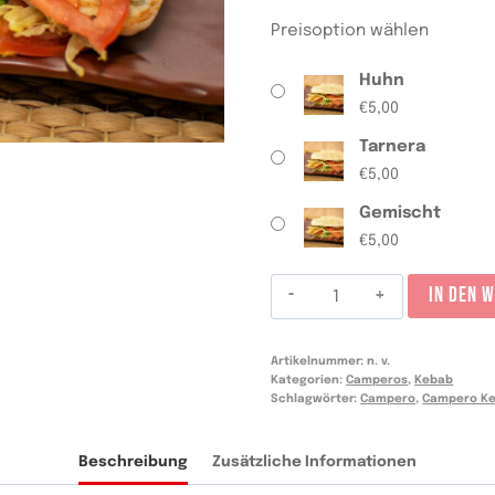
Preisoption wählen
Huhn
€
5,00
Tarnera
€
5,00
Gemischt
€
5,00
Campero
IN DEN 
Kebab
Menge
Artikelnummer:
n. v.
Kategorien:
Camperos
,
Kebab
Schlagwörter:
Campero
,
Campero K
Beschreibung
Zusätzliche Informationen