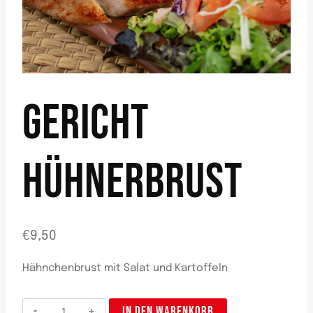
GERICHT
HÜHNERBRUST
€
9,50
Hähnchenbrust mit Salat und Kartoffeln
Plato
IN DEN WARENKORB