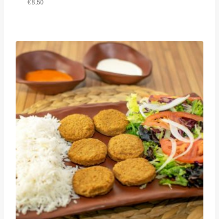
€
8,50