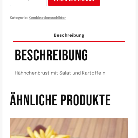
Pechuga
de
Kategorie:
Kombinationsschilder
pollo
Menge
Beschreibung
BESCHREIBUNG
Hähnchenbrust mit Salat und Kartoffeln
ÄHNLICHE PRODUKTE