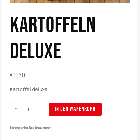
KARTOFFELN
DELUXE
€
3,50
Kartoffel deluxe
Patatas
IN DEN WARENKORB
Deluxe
Menge
Kategorie:
Ergänzungen