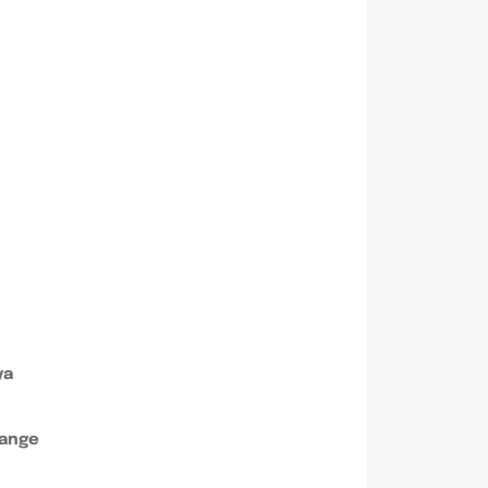
ya
ange