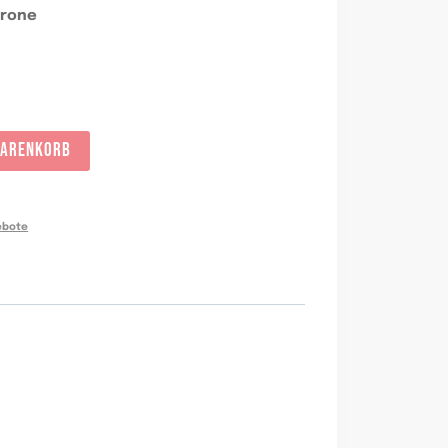
trone
WARENKORB
bote