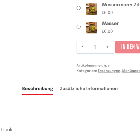
Wassermann Zi
€
6,00
Wasser
€
6,00
Menú
IN DEN 
infantil
nuggets
Artikelnummer:
n. v.
Menge
Kategorien:
Ergänzungen
,
Menüange
Beschreibung
Zusätzliche Informationen
tränk