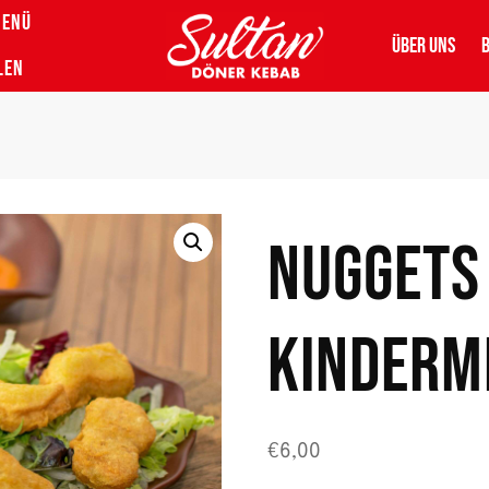
MENÜ
ÜBER UNS
LEN
NUGGETS
KINDERM
€
6,00