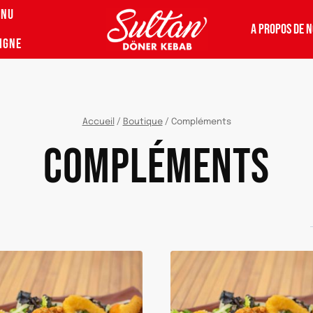
ENU
A PROPOS DE 
IGNE
Accueil
/
Boutique
/
Compléments
COMPLÉMENTS