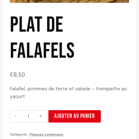
PLAT DE
FALAFELS
€
8,50
Falafel, pommes de terre et salade + trempette au
yaourt
quantité
AJOUTER AU PANIER
de
Plato
Catégorie :
Plaques combinées
falafel