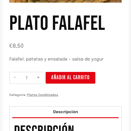
PLATO FALAFEL
€
8,50
Falafel, patatas y ensalada + salsa de yogur
Plato
AÑADIR AL CARRITO
falafel
cantidad
Categoría:
Platos Combinados
Descripción