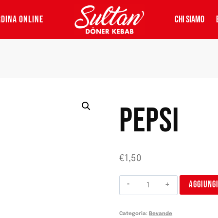
DINA ONLINE
CHI SIAMO
PEPSI
€
1,50
Pepsi
AGGIUNG
quantità
Categoria:
Bevande