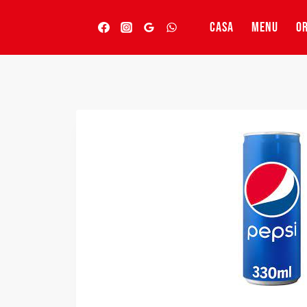
Vai
al
CASA
MENU
OR
contenuto