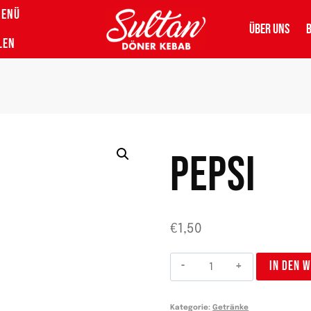
MENÜ
ÜBER UNS
LEN
PEPSI
€
1,50
Pepsi
IN DEN 
Menge
Kategorie:
Getränke