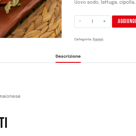
Uovo sodo, lattuga, cipoll
Bocadillo
AGGIUNG
Vegetal
quantità
Categoria:
Panini
Descrizione
 maionese
TI