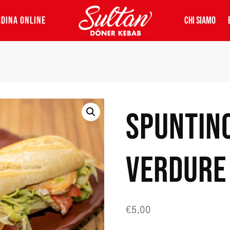
DINA ONLINE
CHI SIAMO
SPUNTINO
VERDURE
€
5,00