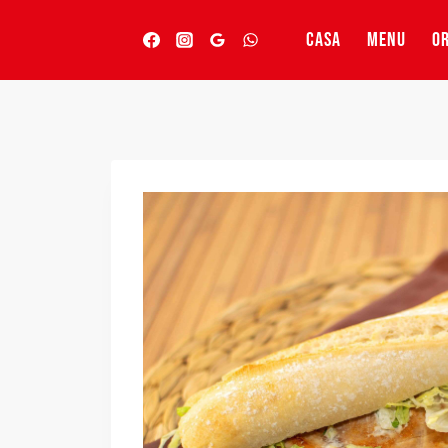
Vai
al
CASA
MENU
OR
contenuto