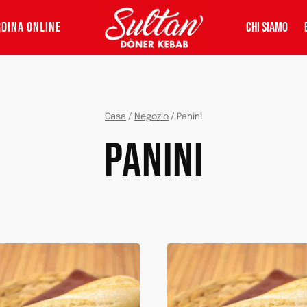
DINA ONLINE
CHI SIAMO
Casa
/
Negozio
/
Panini
PANINI