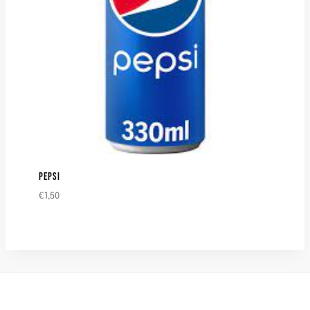
PEPSI
€
1,50