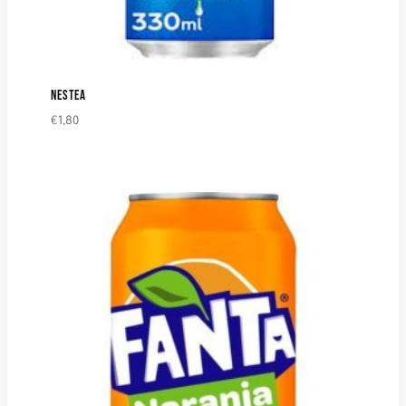
NESTEA
€
1,80